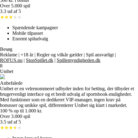
500 kr. i bonus
Over 5.000 spil
3.3 ud af 5
Spændende kampagner
Mobile tilpasset
Enormt spiludvalg
Besøg
Reklame | +18 år | Regler og vilkår gælder | Spil ansvarligt |
ROFUS.nu
|
StopSpillet.dk
|
Spillemyndigheden.dk
8
Unibet
Anbefalede
Unibet er en velrenommeret udbyder inden for betting, der tilbyder et
brugervenligt interface og et bredt udvalg af sportsbook-muligheder.
Med funktioner som en dedikeret VIP-manager, ingen krav på
bonusser og unikke spil, differentierer Unibet sig klart i markedet.
100 % op til 1.000 kr.
Over 3.000 spil
3.5 ud af 5