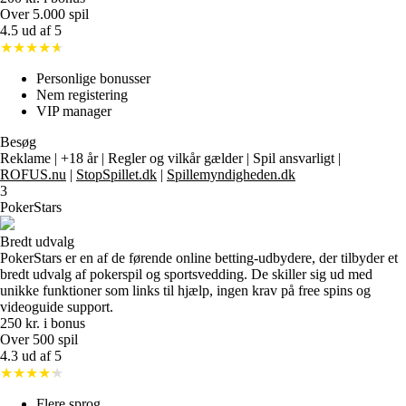
Over 5.000 spil
4.5 ud af 5
Personlige bonusser
Nem registering
VIP manager
Besøg
Reklame | +18 år | Regler og vilkår gælder | Spil ansvarligt |
ROFUS.nu
|
StopSpillet.dk
|
Spillemyndigheden.dk
3
PokerStars
Bredt udvalg
PokerStars er en af de førende online betting-udbydere, der tilbyder et
bredt udvalg af pokerspil og sportsvedding. De skiller sig ud med
unikke funktioner som links til hjælp, ingen krav på free spins og
videoguide support.
250 kr. i bonus
Over 500 spil
4.3 ud af 5
Flere sprog