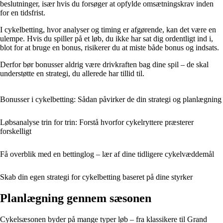
beslutninger, især hvis du forsøger at opfylde omsætningskrav inden
for en tidsfrist.
I cykelbetting, hvor analyser og timing er afgørende, kan det være en
ulempe. Hvis du spiller på et løb, du ikke har sat dig ordentligt ind i,
blot for at bruge en bonus, risikerer du at miste både bonus og indsats.
Derfor bør bonusser aldrig være drivkraften bag dine spil – de skal
understøtte en strategi, du allerede har tillid til.
Bonusser i cykelbetting: Sådan påvirker de din strategi og planlægning
Løbsanalyse trin for trin: Forstå hvorfor cykelryttere præsterer
forskelligt
Få overblik med en bettinglog – lær af dine tidligere cykelvæddemål
Skab din egen strategi for cykelbetting baseret på dine styrker
Planlægning gennem sæsonen
Cykelsæsonen byder på mange typer løb – fra klassikere til Grand