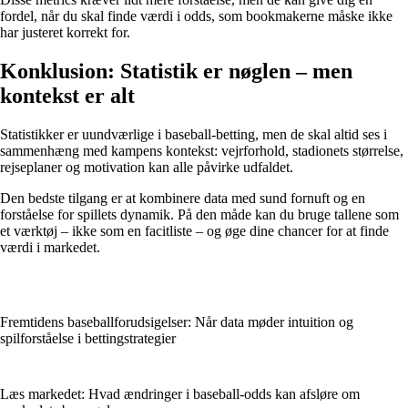
fordel, når du skal finde værdi i odds, som bookmakerne måske ikke
har justeret korrekt for.
Konklusion: Statistik er nøglen – men
kontekst er alt
Statistikker er uundværlige i baseball-betting, men de skal altid ses i
sammenhæng med kampens kontekst: vejrforhold, stadionets størrelse,
rejseplaner og motivation kan alle påvirke udfaldet.
Den bedste tilgang er at kombinere data med sund fornuft og en
forståelse for spillets dynamik. På den måde kan du bruge tallene som
et værktøj – ikke som en facitliste – og øge dine chancer for at finde
værdi i markedet.
Fremtidens baseballforudsigelser: Når data møder intuition og
spilforståelse i bettingstrategier
Læs markedet: Hvad ændringer i baseball-odds kan afsløre om