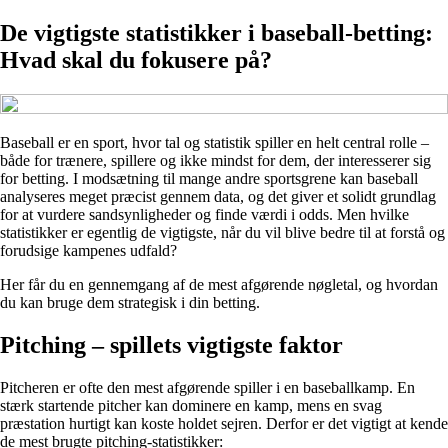
De vigtigste statistikker i baseball-betting:
Hvad skal du fokusere på?
Baseball er en sport, hvor tal og statistik spiller en helt central rolle –
både for trænere, spillere og ikke mindst for dem, der interesserer sig
for betting. I modsætning til mange andre sportsgrene kan baseball
analyseres meget præcist gennem data, og det giver et solidt grundlag
for at vurdere sandsynligheder og finde værdi i odds. Men hvilke
statistikker er egentlig de vigtigste, når du vil blive bedre til at forstå og
forudsige kampenes udfald?
Her får du en gennemgang af de mest afgørende nøgletal, og hvordan
du kan bruge dem strategisk i din betting.
Pitching – spillets vigtigste faktor
Pitcheren er ofte den mest afgørende spiller i en baseballkamp. En
stærk startende pitcher kan dominere en kamp, mens en svag
præstation hurtigt kan koste holdet sejren. Derfor er det vigtigt at kende
de mest brugte pitching-statistikker: