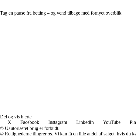
Tag en pause fra betting – og vend tilbage med fornyet overblik
Del og vis hjerte
X
Facebook
Instagram
LinkedIn
YouTube
Pin
© Uautoriseret brug er forbudt.
© Rettighederne tilhører os. Vi kan få en lille andel af salget, hvis du