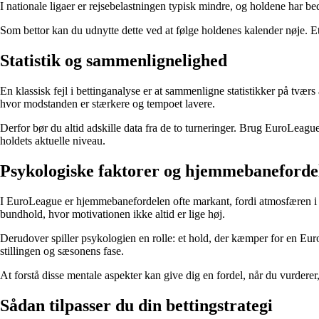
I nationale ligaer er rejsebelastningen typisk mindre, og holdene har b
Som bettor kan du udnytte dette ved at følge holdenes kalender nøje. E
Statistik og sammenlignelighed
En klassisk fejl i bettinganalyse er at sammenligne statistikker på tvær
hvor modstanden er stærkere og tempoet lavere.
Derfor bør du altid adskille data fra de to turneringer. Brug EuroLeague
holdets aktuelle niveau.
Psykologiske faktorer og hjemmebaneforde
I EuroLeague er hjemmebanefordelen ofte markant, fordi atmosfæren i a
bundhold, hvor motivationen ikke altid er lige høj.
Derudover spiller psykologien en rolle: et hold, der kæmper for en Euro
stillingen og sæsonens fase.
At forstå disse mentale aspekter kan give dig en fordel, når du vurderer, 
Sådan tilpasser du din bettingstrategi