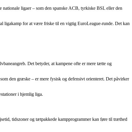
de nationale ligaer – som den spanske ACB, tyrkiske BSL eller den
nal ligakamp for at være friske til en vigtig EuroLeague-runde. Det kan
halvbaneangreb. Det betyder, at kampene ofte er mere tætte og
som den græske – er mere fysisk og defensivt orienteret. Det påvirker
tationer i hjemlig liga.
ejsetid, tidszoner og tætpakkede kampprogrammer kan føre til træthed