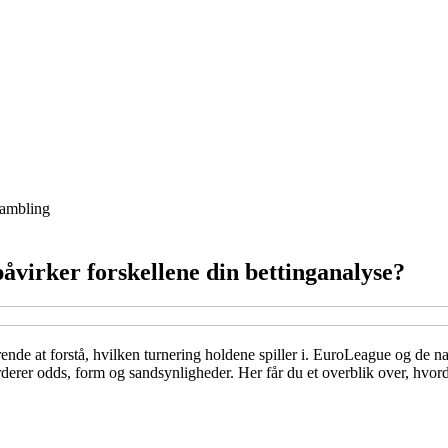
ambling
åvirker forskellene din bettinganalyse?
e at forstå, hvilken turnering holdene spiller i. EuroLeague og de nation
rderer odds, form og sandsynligheder. Her får du et overblik over, hvor