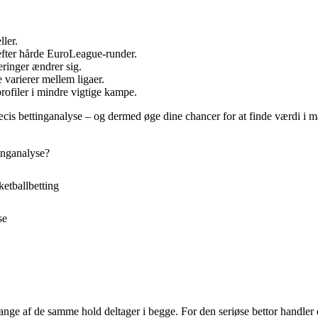
ller.
 efter hårde EuroLeague-runder.
eringer ændrer sig.
 varierer mellem ligaer.
rofiler i mindre vigtige kampe.
cis bettinganalyse – og dermed øge dine chancer for at finde værdi i m
inganalyse?
ketballbetting
se
nge af de samme hold deltager i begge. For den seriøse bettor handler de