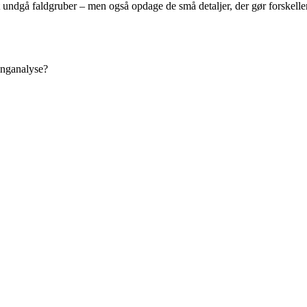
lot undgå faldgruber – men også opdage de små detaljer, der gør forskell
inganalyse?