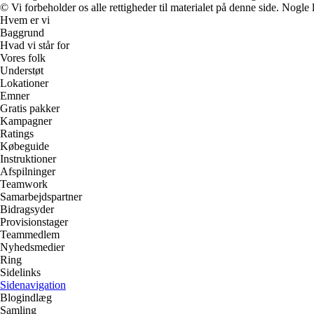
© Vi forbeholder os alle rettigheder til materialet på denne side. Nogle
Hvem er vi
Baggrund
Hvad vi står for
Vores folk
Understøt
Lokationer
Emner
Gratis pakker
Kampagner
Ratings
Købeguide
Instruktioner
Afspilninger
Teamwork
Samarbejdspartner
Bidragsyder
Provisionstager
Teammedlem
Nyhedsmedier
Ring
Sidelinks
Sidenavigation
Blogindlæg
Samling