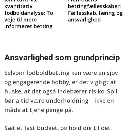
kvantitativ
bettingfællesskaber:
fodboldanalyse: To
Fællesskab, læring og
veje til mere
ansvarlighed
informeret betting
Ansvarlighed som grundprincip
Selvom fodboldbetting kan være en sjov
og engagerende hobby, er det vigtigt at
huske, at det også indebærer risiko. Spil
bør altid være underholdning – ikke en
måde at tjene penge på.
Sæt et fast budget, og hold dig til det.