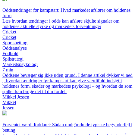
Oddsændringer før kampstart: Hvad markedet afslører om holdenes
form
Læs hvordan ændringer i odds kan afsløre skjulte signaler om
holdenes aktuelle styrke og markedets forventninger
Cricket
Cricket
Sportsbetting
Oddsanalyse
Fodbold
Spilstrategi
Markedspsykologi
7 min
Oddsene bevæger sig ikke uden grund. I denne artikel dykker vi ned
i, hvordan ændringer før kampstart kan give værdifuld indsigt i
holdenes form, skader og markedets psykologi – og hvordan du som
spiller kan bruge det til din fordel.
Mikkel Jessen
Mikkel
Jessen
Forventet værdi forklaret: Sådan undgår du de typiske begynderfejl i
betting