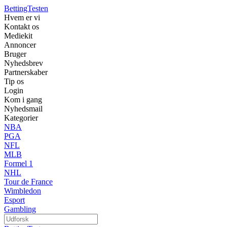
BettingTesten
Hvem er vi
Kontakt os
Mediekit
Annoncer
Bruger
Nyhedsbrev
Partnerskaber
Tip os
Login
Kom i gang
Nyhedsmail
Kategorier
NBA
PGA
NFL
MLB
Formel 1
NHL
Tour de France
Wimbledon
Esport
Gambling