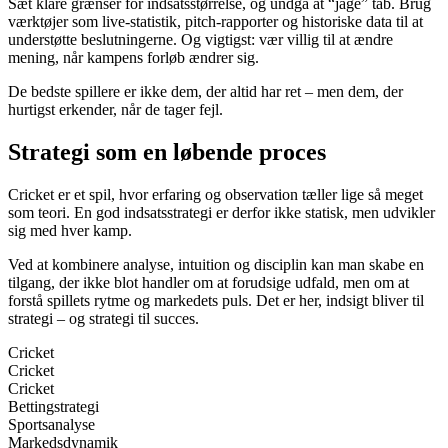
Sæt klare grænser for indsatsstørrelse, og undgå at “jage” tab. Brug
værktøjer som live-statistik, pitch-rapporter og historiske data til at
understøtte beslutningerne. Og vigtigst: vær villig til at ændre
mening, når kampens forløb ændrer sig.
De bedste spillere er ikke dem, der altid har ret – men dem, der
hurtigst erkender, når de tager fejl.
Strategi som en løbende proces
Cricket er et spil, hvor erfaring og observation tæller lige så meget
som teori. En god indsatsstrategi er derfor ikke statisk, men udvikler
sig med hver kamp.
Ved at kombinere analyse, intuition og disciplin kan man skabe en
tilgang, der ikke blot handler om at forudsige udfald, men om at
forstå spillets rytme og markedets puls. Det er her, indsigt bliver til
strategi – og strategi til succes.
Cricket
Cricket
Cricket
Bettingstrategi
Sportsanalyse
Markedsdynamik