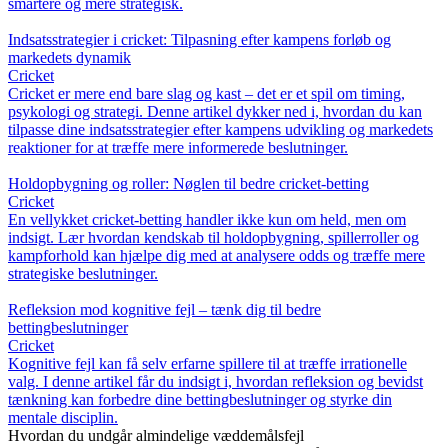
smartere og mere strategisk.
Indsatsstrategier i cricket: Tilpasning efter kampens forløb og
markedets dynamik
Cricket
Cricket er mere end bare slag og kast – det er et spil om timing,
psykologi og strategi. Denne artikel dykker ned i, hvordan du kan
tilpasse dine indsatsstrategier efter kampens udvikling og markedets
reaktioner for at træffe mere informerede beslutninger.
Holdopbygning og roller: Nøglen til bedre cricket-betting
Cricket
En vellykket cricket-betting handler ikke kun om held, men om
indsigt. Lær hvordan kendskab til holdopbygning, spillerroller og
kampforhold kan hjælpe dig med at analysere odds og træffe mere
strategiske beslutninger.
Refleksion mod kognitive fejl – tænk dig til bedre
bettingbeslutninger
Cricket
Kognitive fejl kan få selv erfarne spillere til at træffe irrationelle
valg. I denne artikel får du indsigt i, hvordan refleksion og bevidst
tænkning kan forbedre dine bettingbeslutninger og styrke din
mentale disciplin.
Hvordan du undgår almindelige væddemålsfejl