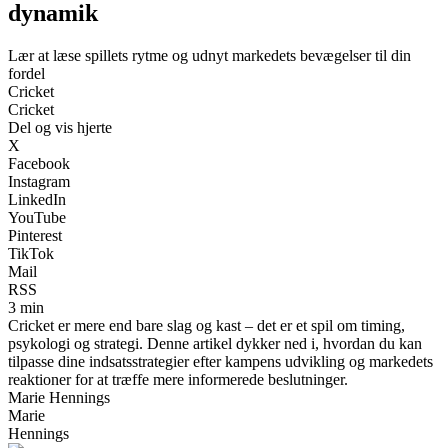
dynamik
Lær at læse spillets rytme og udnyt markedets bevægelser til din
fordel
Cricket
Cricket
Del og vis hjerte
X
Facebook
Instagram
LinkedIn
YouTube
Pinterest
TikTok
Mail
RSS
3 min
Cricket er mere end bare slag og kast – det er et spil om timing,
psykologi og strategi. Denne artikel dykker ned i, hvordan du kan
tilpasse dine indsatsstrategier efter kampens udvikling og markedets
reaktioner for at træffe mere informerede beslutninger.
Marie Hennings
Marie
Hennings