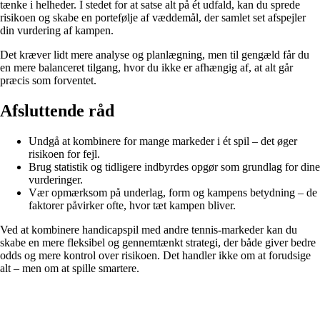
tænke i helheder. I stedet for at satse alt på ét udfald, kan du sprede
risikoen og skabe en portefølje af væddemål, der samlet set afspejler
din vurdering af kampen.
Det kræver lidt mere analyse og planlægning, men til gengæld får du
en mere balanceret tilgang, hvor du ikke er afhængig af, at alt går
præcis som forventet.
Afsluttende råd
Undgå at kombinere for mange markeder i ét spil – det øger
risikoen for fejl.
Brug statistik og tidligere indbyrdes opgør som grundlag for dine
vurderinger.
Vær opmærksom på underlag, form og kampens betydning – de
faktorer påvirker ofte, hvor tæt kampen bliver.
Ved at kombinere handicapspil med andre tennis-markeder kan du
skabe en mere fleksibel og gennemtænkt strategi, der både giver bedre
odds og mere kontrol over risikoen. Det handler ikke om at forudsige
alt – men om at spille smartere.