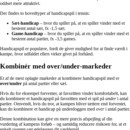
oddset mere attraktivt.
Der findes to hovedtyper af handicapspil i tennis:
Sæt-handicap
– hvor du spiller på, at en spiller vinder med et
bestemt antal sæt, fx -1,5 sæt.
Game-handicap
– hvor du spiller på, at en spiller vinder med et
bestemt antal partier, fx -3,5 games.
Handicapspil er populære, fordi de giver mulighed for at finde værdi i
kampe, hvor udfaldet ellers virker givet på forhånd.
Kombinér med over/under-markeder
Et af de mest oplagte markeder at kombinere handicapspil med er
over/under
på antal partier eller sæt.
Hvis du for eksempel forventer, at favoritten vinder komfortabelt, kan
du kombinere et handicapspil på favoritten med et spil på
under
i antal
partier. Omvendt, hvis du tror, at kampen bliver tættere end forventet,
kan du kombinere et handicap på underdoggen med
over
i antal partier.
Denne kombination kan give en mere præcis afspejling af din
vurdering af kampens forløb – og samtidig reducere risikoen for, at et
enkelt uventet sæt ødelægger dit væddemål.