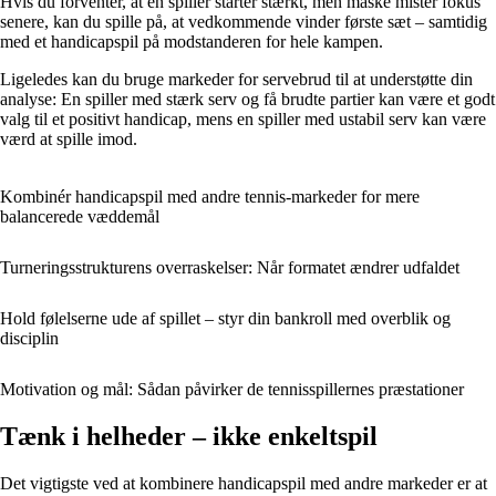
Hvis du forventer, at en spiller starter stærkt, men måske mister fokus
senere, kan du spille på, at vedkommende vinder første sæt – samtidig
med et handicapspil på modstanderen for hele kampen.
Ligeledes kan du bruge markeder for servebrud til at understøtte din
analyse: En spiller med stærk serv og få brudte partier kan være et godt
valg til et positivt handicap, mens en spiller med ustabil serv kan være
værd at spille imod.
Kombinér handicapspil med andre tennis-markeder for mere
balancerede væddemål
Turneringsstrukturens overraskelser: Når formatet ændrer udfaldet
Hold følelserne ude af spillet – styr din bankroll med overblik og
disciplin
Motivation og mål: Sådan påvirker de tennisspillernes præstationer
Tænk i helheder – ikke enkeltspil
Det vigtigste ved at kombinere handicapspil med andre markeder er at