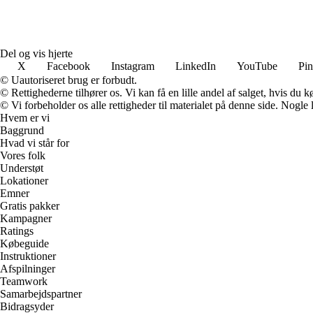
Del og vis hjerte
X
Facebook
Instagram
LinkedIn
YouTube
Pin
© Uautoriseret brug er forbudt.
© Rettighederne tilhører os. Vi kan få en lille andel af salget, hvis du
© Vi forbeholder os alle rettigheder til materialet på denne side. Nogle
Hvem er vi
Baggrund
Hvad vi står for
Vores folk
Understøt
Lokationer
Emner
Gratis pakker
Kampagner
Ratings
Købeguide
Instruktioner
Afspilninger
Teamwork
Samarbejdspartner
Bidragsyder