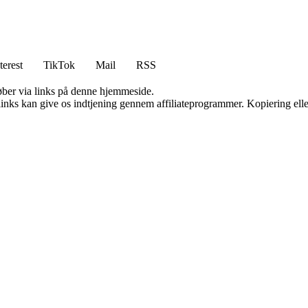
terest
TikTok
Mail
RSS
 køber via links på denne hjemmeside.
 links kan give os indtjening gennem affiliateprogrammer. Kopiering elle