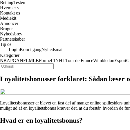
BettingTesten
Hvem er vi
Kontakt os
Mediekit
Annoncer
Bruger
Nyhedsbrev
Partnerskaber
Tip os
Login
Kom i gang
Nyhedsmail
Kategorier
NBA
PGA
NFL
MLB
Formel 1
NHL
Tour de France
Wimbledon
Esport
G
Loyalitetsbonusser forklaret: Sådan læser og
Loyalitetsbonusser er blevet en fast del af mange online spillesiders uni
muligt ud af en loyalitetsbonus kræver det, at du forstår, hvordan de fu
Hvad er en loyalitetsbonus?