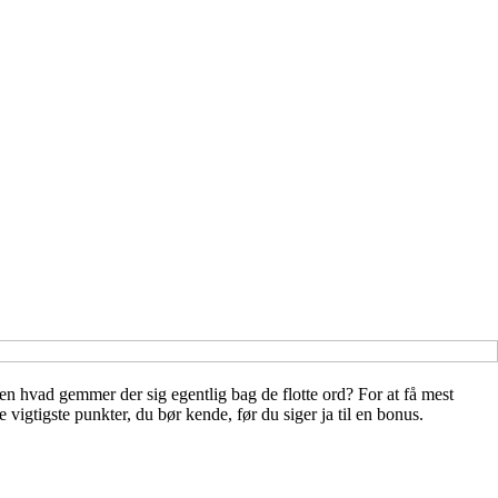
 men hvad gemmer der sig egentlig bag de flotte ord? For at få mest
vigtigste punkter, du bør kende, før du siger ja til en bonus.