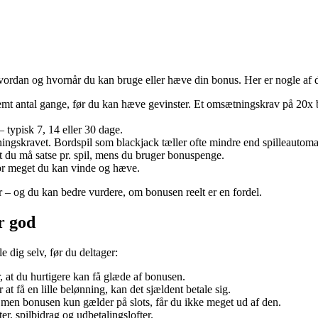
vordan og hvornår du kan bruge eller hæve din bonus. Her er nogle af d
mt antal gange, før du kan hæve gevinster. Et omsætningskrav på 20x be
 typisk 7, 14 eller 30 dage.
ningskravet. Bordspil som blackjack tæller ofte mindre end spilleautoma
 du må satse pr. spil, mens du bruger bonuspenge.
r meget du kan vinde og hæve.
 – og du kan bedre vurdere, om bonusen reelt er en fordel.
r god
e dig selv, før du deltager:
, at du hurtigere kan få glæde af bonusen.
 at få en lille belønning, kan det sjældent betale sig.
 men bonusen kun gælder på slots, får du ikke meget ud af den.
ter, spilbidrag og udbetalingslofter.