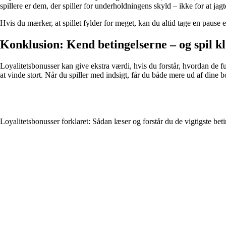
spillere er dem, der spiller for underholdningens skyld – ikke for at jagt
Hvis du mærker, at spillet fylder for meget, kan du altid tage en pause el
Konklusion: Kend betingelserne – og spil kl
Loyalitetsbonusser kan give ekstra værdi, hvis du forstår, hvordan de fu
at vinde stort. Når du spiller med indsigt, får du både mere ud af dine 
Loyalitetsbonusser forklaret: Sådan læser og forstår du de vigtigste bet