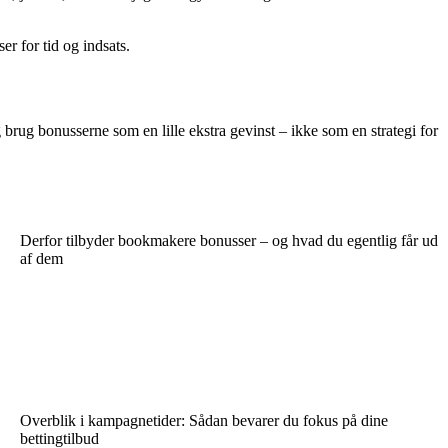
er for tid og indsats.
 brug bonusserne som en lille ekstra gevinst – ikke som en strategi for
Derfor tilbyder bookmakere bonusser – og hvad du egentlig får ud
af dem
Overblik i kampagnetider: Sådan bevarer du fokus på dine
bettingtilbud