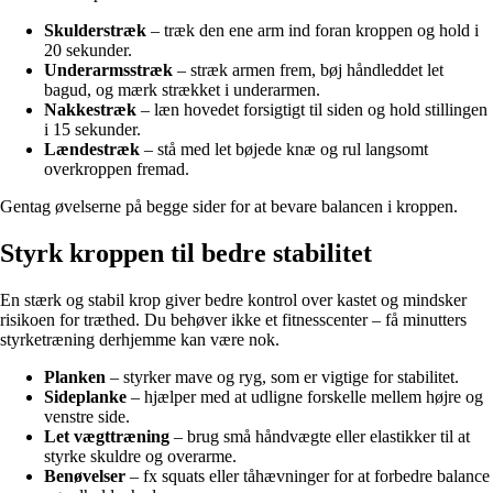
Skulderstræk
– træk den ene arm ind foran kroppen og hold i
20 sekunder.
Underarmsstræk
– stræk armen frem, bøj håndleddet let
bagud, og mærk strækket i underarmen.
Nakkestræk
– læn hovedet forsigtigt til siden og hold stillingen
i 15 sekunder.
Lændestræk
– stå med let bøjede knæ og rul langsomt
overkroppen fremad.
Gentag øvelserne på begge sider for at bevare balancen i kroppen.
Styrk kroppen til bedre stabilitet
En stærk og stabil krop giver bedre kontrol over kastet og mindsker
risikoen for træthed. Du behøver ikke et fitnesscenter – få minutters
styrketræning derhjemme kan være nok.
Planken
– styrker mave og ryg, som er vigtige for stabilitet.
Sideplanke
– hjælper med at udligne forskelle mellem højre og
venstre side.
Let vægttræning
– brug små håndvægte eller elastikker til at
styrke skuldre og overarme.
Benøvelser
– fx squats eller tåhævninger for at forbedre balance