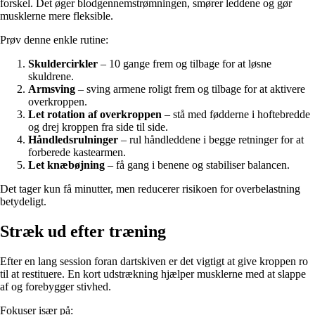
forskel. Det øger blodgennemstrømningen, smører leddene og gør
musklerne mere fleksible.
Prøv denne enkle rutine:
Skuldercirkler
– 10 gange frem og tilbage for at løsne
skuldrene.
Armsving
– sving armene roligt frem og tilbage for at aktivere
overkroppen.
Let rotation af overkroppen
– stå med fødderne i hoftebredde
og drej kroppen fra side til side.
Håndledsrulninger
– rul håndleddene i begge retninger for at
forberede kastearmen.
Let knæbøjning
– få gang i benene og stabiliser balancen.
Det tager kun få minutter, men reducerer risikoen for overbelastning
betydeligt.
Stræk ud efter træning
Efter en lang session foran dartskiven er det vigtigt at give kroppen ro
til at restituere. En kort udstrækning hjælper musklerne med at slappe
af og forebygger stivhed.
Fokuser især på: