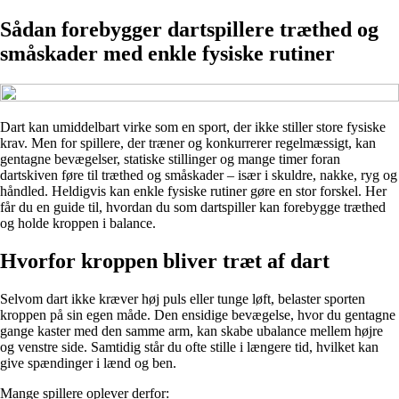
Sådan forebygger dartspillere træthed og
småskader med enkle fysiske rutiner
Dart kan umiddelbart virke som en sport, der ikke stiller store fysiske
krav. Men for spillere, der træner og konkurrerer regelmæssigt, kan
gentagne bevægelser, statiske stillinger og mange timer foran
dartskiven føre til træthed og småskader – især i skuldre, nakke, ryg og
håndled. Heldigvis kan enkle fysiske rutiner gøre en stor forskel. Her
får du en guide til, hvordan du som dartspiller kan forebygge træthed
og holde kroppen i balance.
Hvorfor kroppen bliver træt af dart
Selvom dart ikke kræver høj puls eller tunge løft, belaster sporten
kroppen på sin egen måde. Den ensidige bevægelse, hvor du gentagne
gange kaster med den samme arm, kan skabe ubalance mellem højre
og venstre side. Samtidig står du ofte stille i længere tid, hvilket kan
give spændinger i lænd og ben.
Mange spillere oplever derfor: