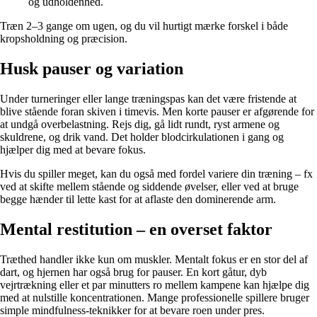
og udholdenhed.
Træn 2–3 gange om ugen, og du vil hurtigt mærke forskel i både
kropsholdning og præcision.
Husk pauser og variation
Under turneringer eller lange træningspas kan det være fristende at
blive stående foran skiven i timevis. Men korte pauser er afgørende for
at undgå overbelastning. Rejs dig, gå lidt rundt, ryst armene og
skuldrene, og drik vand. Det holder blodcirkulationen i gang og
hjælper dig med at bevare fokus.
Hvis du spiller meget, kan du også med fordel variere din træning – fx
ved at skifte mellem stående og siddende øvelser, eller ved at bruge
begge hænder til lette kast for at aflaste den dominerende arm.
Mental restitution – en overset faktor
Træthed handler ikke kun om muskler. Mentalt fokus er en stor del af
dart, og hjernen har også brug for pauser. En kort gåtur, dyb
vejrtrækning eller et par minutters ro mellem kampene kan hjælpe dig
med at nulstille koncentrationen. Mange professionelle spillere bruger
simple mindfulness-teknikker for at bevare roen under pres.