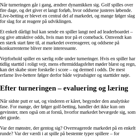
Når turneringen går i gang, ændrer dynamikken sig. Golf spilles over
fire dage, og det giver et langt forløb, hvor oddsene justeres løbende.
Live-betting er blevet en central del af markedet, og mange følger slag
for slag for at reagere på udviklingen.
Et enkelt dårligt hul kan sende en spiller langt ned ad leaderboardet –
og give attraktive odds, hvis man tror på et comeback. Omvendt kan
en stærk start føre til, at markedet overreagerer, og oddsene på
konkurrenterne bliver mere interessante.
Vejrforhold spiller en særlig rolle under turneringer. Hvis en spiller har
tidlig starttid i roligt vejr, mens eftermiddagsfeltet møder blæst og regn,
kan det skabe store forskelle i score – og dermed i odds. De mest
erfarne live-bettere følger derfor både vejrudsigter og starttider nøje.
Efter turneringen – evaluering og læring
Når sidste putt er sat, og vinderen er kåret, begynder den analytiske
fase. For mange, der følger golf-betting, handler det ikke kun om
gevinster, men også om at forstå, hvorfor markedet bevægede sig, som
det gjorde.
Var der mønstre, der gentog sig? Overreagerede markedet på en enkelt
runde? Var der værdi i at spille på bestemte typer spillere – for