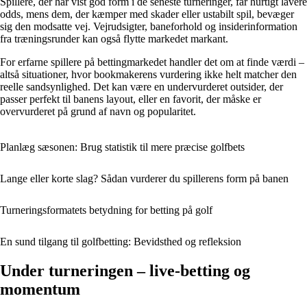
Spillere, der har vist god form i de seneste turneringer, får hurtigt lavere
odds, mens dem, der kæmper med skader eller ustabilt spil, bevæger
sig den modsatte vej. Vejrudsigter, baneforhold og insiderinformation
fra træningsrunder kan også flytte markedet markant.
For erfarne spillere på bettingmarkedet handler det om at finde værdi –
altså situationer, hvor bookmakerens vurdering ikke helt matcher den
reelle sandsynlighed. Det kan være en undervurderet outsider, der
passer perfekt til banens layout, eller en favorit, der måske er
overvurderet på grund af navn og popularitet.
Planlæg sæsonen: Brug statistik til mere præcise golfbets
Lange eller korte slag? Sådan vurderer du spillerens form på banen
Turneringsformatets betydning for betting på golf
En sund tilgang til golfbetting: Bevidsthed og refleksion
Under turneringen – live-betting og
momentum