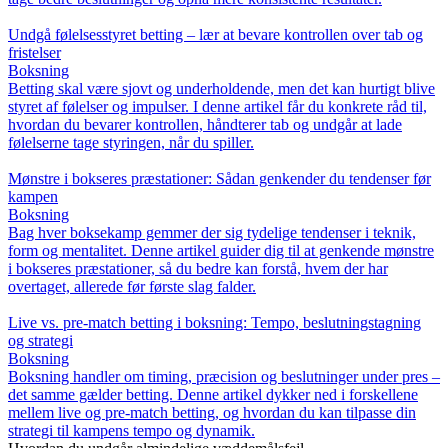
Undgå følelsesstyret betting – lær at bevare kontrollen over tab og
fristelser
Boksning
Betting skal være sjovt og underholdende, men det kan hurtigt blive
styret af følelser og impulser. I denne artikel får du konkrete råd til,
hvordan du bevarer kontrollen, håndterer tab og undgår at lade
følelserne tage styringen, når du spiller.
Mønstre i bokseres præstationer: Sådan genkender du tendenser før
kampen
Boksning
Bag hver boksekamp gemmer der sig tydelige tendenser i teknik,
form og mentalitet. Denne artikel guider dig til at genkende mønstre
i bokseres præstationer, så du bedre kan forstå, hvem der har
overtaget, allerede før første slag falder.
Live vs. pre-match betting i boksning: Tempo, beslutningstagning
og strategi
Boksning
Boksning handler om timing, præcision og beslutninger under pres –
det samme gælder betting. Denne artikel dykker ned i forskellene
mellem live og pre-match betting, og hvordan du kan tilpasse din
strategi til kampens tempo og dynamik.