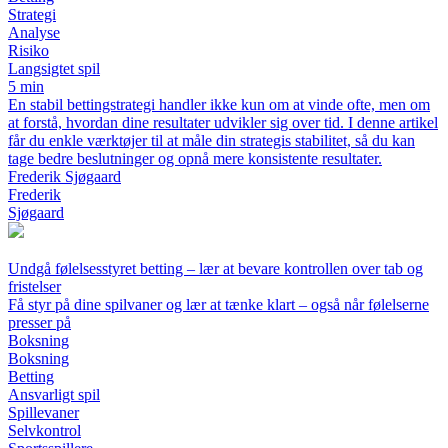
Strategi
Analyse
Risiko
Langsigtet spil
5 min
En stabil bettingstrategi handler ikke kun om at vinde ofte, men om
at forstå, hvordan dine resultater udvikler sig over tid. I denne artikel
får du enkle værktøjer til at måle din strategis stabilitet, så du kan
tage bedre beslutninger og opnå mere konsistente resultater.
Frederik Sjøgaard
Frederik
Sjøgaard
Undgå følelsesstyret betting – lær at bevare kontrollen over tab og
fristelser
Få styr på dine spilvaner og lær at tænke klart – også når følelserne
presser på
Boksning
Boksning
Betting
Ansvarligt spil
Spillevaner
Selvkontrol