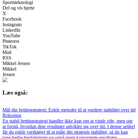
Sportsteknologi
Del og vis hjerte
X
Facebook
Instagram
LinkedIn
YouTube
Pinterest
TikTok
Mail
RSS
Mikkel Jessen
Mikkel
Jessen
Læs også:
Mål din bettingstrategi: Enkle metoder til at vurdere stabilitet over tid
Boksning
En stabil bettingstrategi handler ikke kun om at vinde ofte, men om
at forstå, hvordan dine resultater udvikler sig over tid. I denne artikel
får du enkle værktøjer til at måle din strategis stabilitet, så du kan
tage bedre beslutninger og opnå mere konsistente resultater.