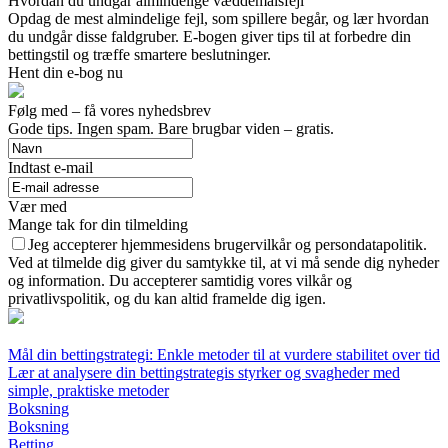
Hvordan du undgår almindelige væddemålsfejl
Opdag de mest almindelige fejl, som spillere begår, og lær hvordan
du undgår disse faldgruber. E-bogen giver tips til at forbedre din
bettingstil og træffe smartere beslutninger.
Hent din e-bog nu
Følg med – få vores nyhedsbrev
Gode tips. Ingen spam. Bare brugbar viden – gratis.
Indtast e-mail
Vær med
Mange tak for din tilmelding
Jeg accepterer hjemmesidens brugervilkår og persondatapolitik.
Ved at tilmelde dig giver du samtykke til, at vi må sende dig nyheder
og information. Du accepterer samtidig vores vilkår og
privatlivspolitik, og du kan altid framelde dig igen.
Mål din bettingstrategi: Enkle metoder til at vurdere stabilitet over tid
Lær at analysere din bettingstrategis styrker og svagheder med
simple, praktiske metoder
Boksning
Boksning
Betting