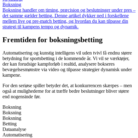
Boksning
Boksning handler om timing, præcision og beslutninger under pres –
det samme gælder betting. Denne artikel dykker ned i forskellene
mellem live og pre-match betting, og hvordan du kan tilpasse din
strategi til kampens tempo og dynamik.
Fremtiden for boksningsbetting
Automatisering og kunstig intelligens vil uden tvivl få endnu større
betydning for sportsbetting i de kommende år. Vi vil se værktøjer,
der kan forudsige kampforløb i realtid, analysere bokseres
bevægelsesmønstre via video og tilpasse strategier dynamisk under
kampene.
For den seriøse spiller betyder det, at konkurrencen skærpes – men
også at mulighederne for at træffe bedre beslutninger bliver større
end nogensinde før.
Boksning
Boksning
Boksning
Betting
Dataanalyse
Automatisering