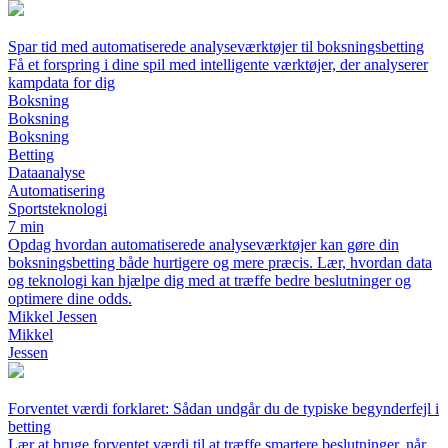
Spar tid med automatiserede analyseværktøjer til boksningsbetting
Få et forspring i dine spil med intelligente værktøjer, der analyserer
kampdata for dig
Boksning
Boksning
Boksning
Betting
Dataanalyse
Automatisering
Sportsteknologi
7 min
Opdag hvordan automatiserede analyseværktøjer kan gøre din
boksningsbetting både hurtigere og mere præcis. Lær, hvordan data
og teknologi kan hjælpe dig med at træffe bedre beslutninger og
optimere dine odds.
Mikkel Jessen
Mikkel
Jessen
Forventet værdi forklaret: Sådan undgår du de typiske begynderfejl i
betting
Lær at bruge forventet værdi til at træffe smartere beslutninger, når