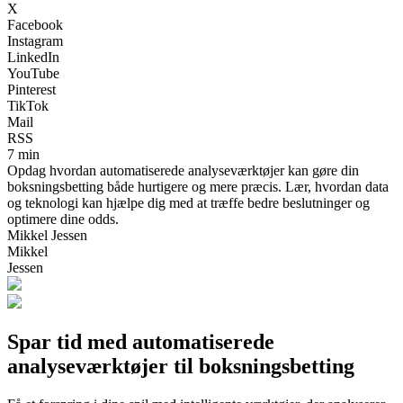
X
Facebook
Instagram
LinkedIn
YouTube
Pinterest
TikTok
Mail
RSS
7 min
Opdag hvordan automatiserede analyseværktøjer kan gøre din
boksningsbetting både hurtigere og mere præcis. Lær, hvordan data
og teknologi kan hjælpe dig med at træffe bedre beslutninger og
optimere dine odds.
Mikkel Jessen
Mikkel
Jessen
Spar tid med automatiserede
analyseværktøjer til boksningsbetting