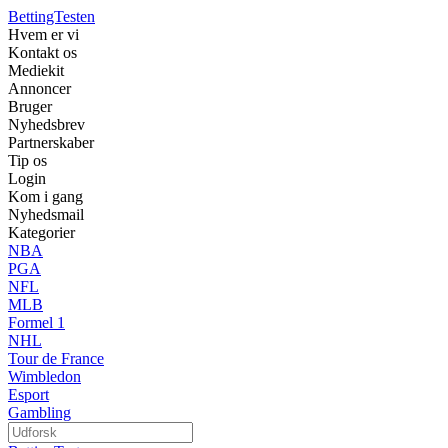
BettingTesten
Hvem er vi
Kontakt os
Mediekit
Annoncer
Bruger
Nyhedsbrev
Partnerskaber
Tip os
Login
Kom i gang
Nyhedsmail
Kategorier
NBA
PGA
NFL
MLB
Formel 1
NHL
Tour de France
Wimbledon
Esport
Gambling