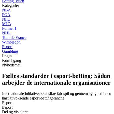
BettingTesten
Kategorier
NBA
PGA
NFL
MLB
Formel 1
NHL
Tour de France
Wimbledon
Esport
Gambling
Login
Kom i gang
Nyhedsmail
Fælles standarder i esport-betting: Sådan
arbejder de internationale organisationer
Internationale initiativer skal sikre fair spil og gennemsigtighed i den
hastigt voksende esport-bettingbranche
Esport
Esport
Del og vis hjerte