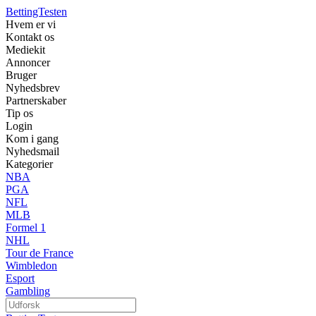
BettingTesten
Hvem er vi
Kontakt os
Mediekit
Annoncer
Bruger
Nyhedsbrev
Partnerskaber
Tip os
Login
Kom i gang
Nyhedsmail
Kategorier
NBA
PGA
NFL
MLB
Formel 1
NHL
Tour de France
Wimbledon
Esport
Gambling