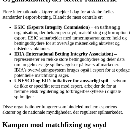
Flere internationale aktører arbejder i dag for at skabe fælles
standarder i esport-betting. Blandt de mest centrale er:
ESIC (Esports Integrity Commission)
– en uafhængig
organisation, der bekæmper snyd, matchfixing og korruption i
esport. ESIC samarbejder med turneringsarrangører, hold og
bettingudbydere for at overvåge mistænkelig aktivitet og
udstede sanktioner.
IBIA (International Betting Integrity Association)
–
repræsenterer en række store bettingudbydere og deler data
om uregelmæssige spilbevægelser på tværs af markeder.
IBIA’s overvågningssystem bruges også i esport for at opdage
potentielle matchfixing-sager.
UNESCO og EU’s initiativer for ansvarligt spil
– selvom
de ikke er specifikt rettet mod esport, arbejder de for at
fremme etisk regulering og forbrugerbeskyttelse i digitale
spilmiljøer.
Disse organisationer fungerer som bindeled mellem esportens
aktører og de nationale myndigheder, der regulerer spilmarkedet.
Kampen mod matchfixing og snyd