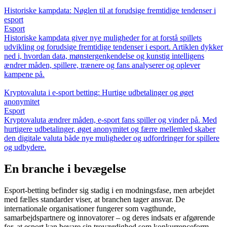
Historiske kampdata: Nøglen til at forudsige fremtidige tendenser i
esport
Esport
Historiske kampdata giver nye muligheder for at forstå spillets
udvikling og forudsige fremtidige tendenser i esport. Artiklen dykker
ned i, hvordan data, mønstergenkendelse og kunstig intelligens
ændrer måden, spillere, trænere og fans analyserer og oplever
kampene på.
Kryptovaluta i e-sport betting: Hurtige udbetalinger og øget
anonymitet
Esport
Kryptovaluta ændrer måden, e-sport fans spiller og vinder på. Med
hurtigere udbetalinger, øget anonymitet og færre mellemled skaber
den digitale valuta både nye muligheder og udfordringer for spillere
og udbydere.
En branche i bevægelse
Esport-betting befinder sig stadig i en modningsfase, men arbejdet
med fælles standarder viser, at branchen tager ansvar. De
internationale organisationer fungerer som vagthunde,
samarbejdspartnere og innovatorer – og deres indsats er afgørende
for, at esport kan bevare sin troværdighed som konkurrenceform.