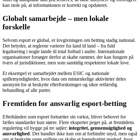
kan stole på, at informationen er korrekt og opdateret.
Globalt samarbejde – men lokale
forskelle
Selvom esport er global, er lovgivningen om betting stadig national.
Det betyder, at reglerne varierer fra land til land – fra fuld
legalisering i nogle lande til total forbud i andre. Internationale
organisationer forsøger derfor at skabe rammer, der kan fungere på
tværs af jurisdiktioner, men som samtidig respekterer lokale love.
Et eksempel er samarbejdet mellem ESIC og nationale
spillemyndigheder, hvor data om mistænkelige aktiviteter deles
anonymt for at beskytte efterforskninger og sikre retfærdig
behandling af alle parter.
Fremtiden for ansvarlig esport-betting
Efterhånden som esport fortsætter sin vækst, bliver behovet for
fælles standarder kun større. Flere eksperter peger på, at fremtidens
regulering vil bygge på tre søjler:
integritet, gennemsigtighed og
ansvarlighed
. Det handler ikke kun om at forhindre snyd, men også
om at beskytte unge spillere og skabe et bæredygtigt marked, hvor