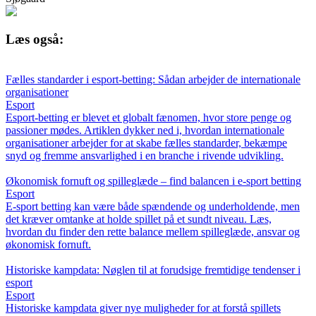
Læs også:
Fælles standarder i esport-betting: Sådan arbejder de internationale
organisationer
Esport
Esport-betting er blevet et globalt fænomen, hvor store penge og
passioner mødes. Artiklen dykker ned i, hvordan internationale
organisationer arbejder for at skabe fælles standarder, bekæmpe
snyd og fremme ansvarlighed i en branche i rivende udvikling.
Økonomisk fornuft og spilleglæde – find balancen i e-sport betting
Esport
E-sport betting kan være både spændende og underholdende, men
det kræver omtanke at holde spillet på et sundt niveau. Læs,
hvordan du finder den rette balance mellem spilleglæde, ansvar og
økonomisk fornuft.
Historiske kampdata: Nøglen til at forudsige fremtidige tendenser i
esport
Esport
Historiske kampdata giver nye muligheder for at forstå spillets