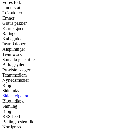
Vores folk
Understøt
Lokationer
Emner
Gratis pakker
Kampagner
Ratings
Købeguide
Instruktioner
Afspilninger
Teamwork
Samarbejdspartner
Bidragsyder
Provisionstager
Teammedlem
Nyhedsmedier
Ring
Sidelinks
Sidenavigation
Blogindlæg
Samling
Blog
RSS-feed
BettingTesten.dk
Nordpress