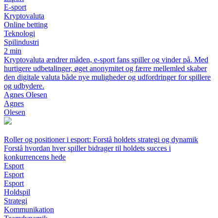
E-sport
Kryptovaluta
Online betting
Teknologi
Spilindustri
2 min
Kryptovaluta ændrer måden, e-sport fans spiller og vinder på. Med
hurtigere udbetalinger, øget anonymitet og færre mellemled skaber
den digitale valuta både nye muligheder og udfordringer for spillere
og udbydere.
Agnes Olesen
Agnes
Olesen
Roller og positioner i esport: Forstå holdets strategi og dynamik
Forstå hvordan hver spiller bidrager til holdets succes i
konkurrencens hede
Esport
Esport
Esport
Holdspil
Strategi
Kommunikation