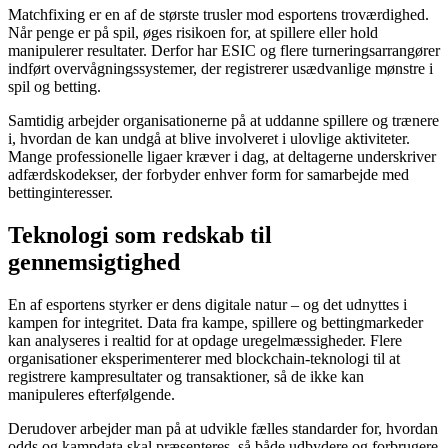
Matchfixing er en af de største trusler mod esportens troværdighed.
Når penge er på spil, øges risikoen for, at spillere eller hold
manipulerer resultater. Derfor har ESIC og flere turneringsarrangører
indført overvågningssystemer, der registrerer usædvanlige mønstre i
spil og betting.
Samtidig arbejder organisationerne på at uddanne spillere og trænere
i, hvordan de kan undgå at blive involveret i ulovlige aktiviteter.
Mange professionelle ligaer kræver i dag, at deltagerne underskriver
adfærdskodekser, der forbyder enhver form for samarbejde med
bettinginteresser.
Teknologi som redskab til
gennemsigtighed
En af esportens styrker er dens digitale natur – og det udnyttes i
kampen for integritet. Data fra kampe, spillere og bettingmarkeder
kan analyseres i realtid for at opdage uregelmæssigheder. Flere
organisationer eksperimenterer med blockchain-teknologi til at
registrere kampresultater og transaktioner, så de ikke kan
manipuleres efterfølgende.
Derudover arbejder man på at udvikle fælles standarder for, hvordan
odds og kampdata skal præsenteres, så både udbydere og forbrugere