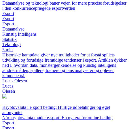
Dataanalyse og teknologi baner vejen for mere præcise forudsigelser
i den konkurrenceprægede esportverden
Esport
Esport
Esport
Dataanalyse
Kunstig Intelligens
Statistik
Teknologi
5 min
Historiske kampdata giver nye muligheder for at forstå spillets
udvikling og forudsige fremtidige tendenser i esport. Artiklen dykker
ned i, hvordan data, mønstergenkendelse og kunstig intelligens
ændrer måden, spillere, trænere og fans analyserer og oplever
kampene på.
Lucas Olesen
Lucas
Olesen
Kryptovaluta i e-sport betting: Hurtige udbetalinger og øget
anonymitet
Når kryptovaluta møder e-sport: En ny æra for online betting
Esport
Esport