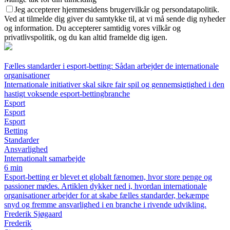
Jeg accepterer hjemmesidens brugervilkår og persondatapolitik.
Ved at tilmelde dig giver du samtykke til, at vi må sende dig nyheder
og information. Du accepterer samtidig vores vilkår og
privatlivspolitik, og du kan altid framelde dig igen.
Fælles standarder i esport-betting: Sådan arbejder de internationale
organisationer
Internationale initiativer skal sikre fair spil og gennemsigtighed i den
hastigt voksende esport-bettingbranche
Esport
Esport
Esport
Betting
Standarder
Ansvarlighed
Internationalt samarbejde
6 min
Esport-betting er blevet et globalt fænomen, hvor store penge og
passioner mødes. Artiklen dykker ned i, hvordan internationale
organisationer arbejder for at skabe fælles standarder, bekæmpe
snyd og fremme ansvarlighed i en branche i rivende udvikling.
Frederik Sjøgaard
Frederik