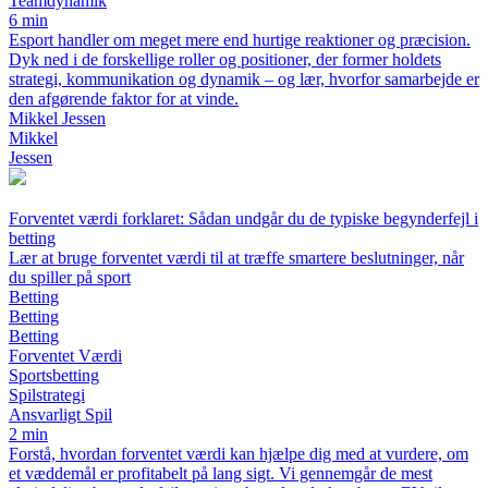
Teamdynamik
6 min
Esport handler om meget mere end hurtige reaktioner og præcision.
Dyk ned i de forskellige roller og positioner, der former holdets
strategi, kommunikation og dynamik – og lær, hvorfor samarbejde er
den afgørende faktor for at vinde.
Mikkel Jessen
Mikkel
Jessen
Forventet værdi forklaret: Sådan undgår du de typiske begynderfejl i
betting
Lær at bruge forventet værdi til at træffe smartere beslutninger, når
du spiller på sport
Betting
Betting
Betting
Forventet Værdi
Sportsbetting
Spilstrategi
Ansvarligt Spil
2 min
Forstå, hvordan forventet værdi kan hjælpe dig med at vurdere, om
et væddemål er profitabelt på lang sigt. Vi gennemgår de mest