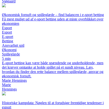
Sjøgaard
Økonomisk fornuft og spilleglæde – find balancen i e-sport betting
Få mest muligt ud af e-sport betting uden at miste overblikket over
økonomien
Esport
Esport
E-sport
Betting
Ansvarligt spil
Økonomi
Spilleglæde
5 min
E-sport betting kan være både spændende og underholdende, men
det kræver omtanke at holde spillet på et sundt niveau. Læs,
hvordan du finder den rette balance mellem spilleglæde, ansvar og
økonomisk fornuft.
Marie Hennings
Marie
Hennings
Historiske kampdata: Nøglen til at forudsige fremtidige tendenser i
esport