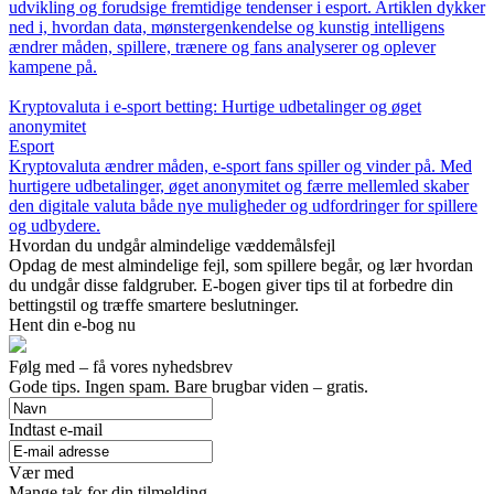
udvikling og forudsige fremtidige tendenser i esport. Artiklen dykker
ned i, hvordan data, mønstergenkendelse og kunstig intelligens
ændrer måden, spillere, trænere og fans analyserer og oplever
kampene på.
Kryptovaluta i e-sport betting: Hurtige udbetalinger og øget
anonymitet
Esport
Kryptovaluta ændrer måden, e-sport fans spiller og vinder på. Med
hurtigere udbetalinger, øget anonymitet og færre mellemled skaber
den digitale valuta både nye muligheder og udfordringer for spillere
og udbydere.
Hvordan du undgår almindelige væddemålsfejl
Opdag de mest almindelige fejl, som spillere begår, og lær hvordan
du undgår disse faldgruber. E-bogen giver tips til at forbedre din
bettingstil og træffe smartere beslutninger.
Hent din e-bog nu
Følg med – få vores nyhedsbrev
Gode tips. Ingen spam. Bare brugbar viden – gratis.
Indtast e-mail
Vær med
Mange tak for din tilmelding