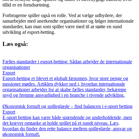
tillid er en forudsætning.
Forbrugerne spiller også en rolle. Ved at vælge udbydere, der
samarbejder med anerkendte organisationer og følger internationale
standarder, kan man som spiller være med til at støtte en sund
udvikling af esport-betting.
Læs også:
Fælles standarder i esport-betting: Sådan arbejder de internationale
organisationer
Esport
Esport-betting er blevet et globalt fænomen, hvor store penge og
passioner mødes. Artiklen dykker ned i, hvordan internationale
organisationer arbejder for at skabe fælles standarder, bekæmpe
snyd og fremme ansvarlighed i en branche i rivende udvikling.
Økonomisk fornuft og spilleglæde – find balancen i e-sport betting
Esport
E-sport betting kan være både spændende og underholdende, men
det kræver omtanke at holde spillet på et sundt niveau. Læs,
hvordan du finder den rette balance mellem spilleglæde, ansvar og
økonomisk fornuft.