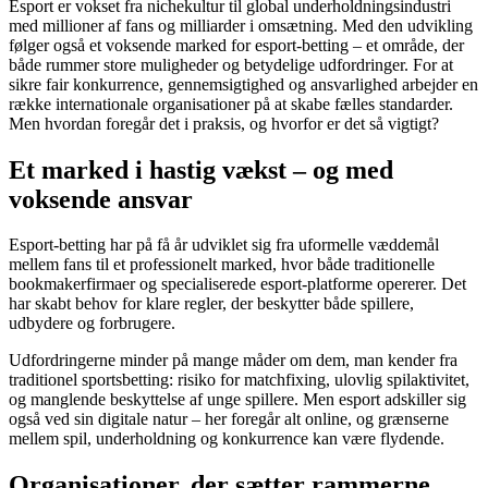
Esport er vokset fra nichekultur til global underholdningsindustri
med millioner af fans og milliarder i omsætning. Med den udvikling
følger også et voksende marked for esport-betting – et område, der
både rummer store muligheder og betydelige udfordringer. For at
sikre fair konkurrence, gennemsigtighed og ansvarlighed arbejder en
række internationale organisationer på at skabe fælles standarder.
Men hvordan foregår det i praksis, og hvorfor er det så vigtigt?
Et marked i hastig vækst – og med
voksende ansvar
Esport-betting har på få år udviklet sig fra uformelle væddemål
mellem fans til et professionelt marked, hvor både traditionelle
bookmakerfirmaer og specialiserede esport-platforme opererer. Det
har skabt behov for klare regler, der beskytter både spillere,
udbydere og forbrugere.
Udfordringerne minder på mange måder om dem, man kender fra
traditionel sportsbetting: risiko for matchfixing, ulovlig spilaktivitet,
og manglende beskyttelse af unge spillere. Men esport adskiller sig
også ved sin digitale natur – her foregår alt online, og grænserne
mellem spil, underholdning og konkurrence kan være flydende.
Organisationer, der sætter rammerne