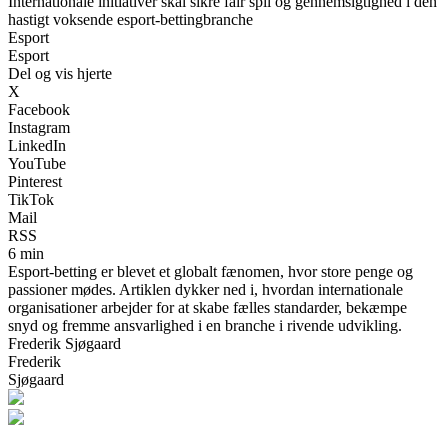
Internationale initiativer skal sikre fair spil og gennemsigtighed i den
hastigt voksende esport-bettingbranche
Esport
Esport
Del og vis hjerte
X
Facebook
Instagram
LinkedIn
YouTube
Pinterest
TikTok
Mail
RSS
6 min
Esport-betting er blevet et globalt fænomen, hvor store penge og
passioner mødes. Artiklen dykker ned i, hvordan internationale
organisationer arbejder for at skabe fælles standarder, bekæmpe
snyd og fremme ansvarlighed i en branche i rivende udvikling.
Frederik Sjøgaard
Frederik
Sjøgaard