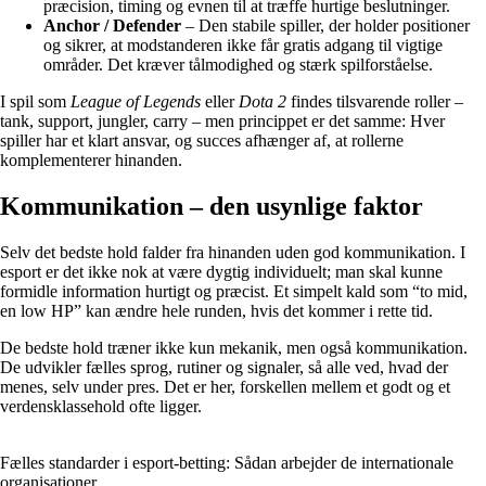
præcision, timing og evnen til at træffe hurtige beslutninger.
Anchor / Defender
– Den stabile spiller, der holder positioner
og sikrer, at modstanderen ikke får gratis adgang til vigtige
områder. Det kræver tålmodighed og stærk spilforståelse.
I spil som
League of Legends
eller
Dota 2
findes tilsvarende roller –
tank, support, jungler, carry – men princippet er det samme: Hver
spiller har et klart ansvar, og succes afhænger af, at rollerne
komplementerer hinanden.
Kommunikation – den usynlige faktor
Selv det bedste hold falder fra hinanden uden god kommunikation. I
esport er det ikke nok at være dygtig individuelt; man skal kunne
formidle information hurtigt og præcist. Et simpelt kald som “to mid,
en low HP” kan ændre hele runden, hvis det kommer i rette tid.
De bedste hold træner ikke kun mekanik, men også kommunikation.
De udvikler fælles sprog, rutiner og signaler, så alle ved, hvad der
menes, selv under pres. Det er her, forskellen mellem et godt og et
verdensklassehold ofte ligger.
Fælles standarder i esport-betting: Sådan arbejder de internationale
organisationer