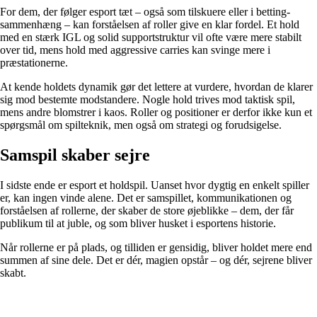
For dem, der følger esport tæt – også som tilskuere eller i betting-
sammenhæng – kan forståelsen af roller give en klar fordel. Et hold
med en stærk IGL og solid supportstruktur vil ofte være mere stabilt
over tid, mens hold med aggressive carries kan svinge mere i
præstationerne.
At kende holdets dynamik gør det lettere at vurdere, hvordan de klarer
sig mod bestemte modstandere. Nogle hold trives mod taktisk spil,
mens andre blomstrer i kaos. Roller og positioner er derfor ikke kun et
spørgsmål om spilteknik, men også om strategi og forudsigelse.
Samspil skaber sejre
I sidste ende er esport et holdspil. Uanset hvor dygtig en enkelt spiller
er, kan ingen vinde alene. Det er samspillet, kommunikationen og
forståelsen af rollerne, der skaber de store øjeblikke – dem, der får
publikum til at juble, og som bliver husket i esportens historie.
Når rollerne er på plads, og tilliden er gensidig, bliver holdet mere end
summen af sine dele. Det er dér, magien opstår – og dér, sejrene bliver
skabt.