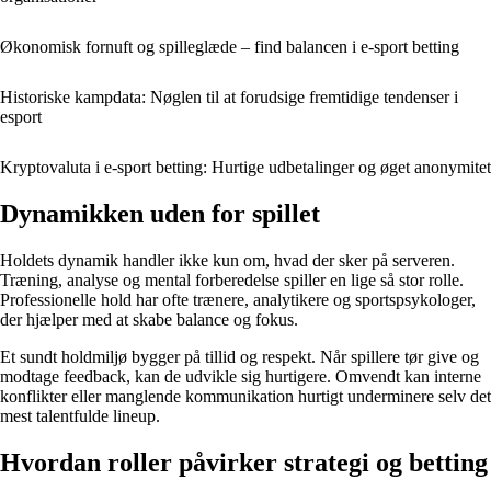
Økonomisk fornuft og spilleglæde – find balancen i e-sport betting
Historiske kampdata: Nøglen til at forudsige fremtidige tendenser i
esport
Kryptovaluta i e-sport betting: Hurtige udbetalinger og øget anonymitet
Dynamikken uden for spillet
Holdets dynamik handler ikke kun om, hvad der sker på serveren.
Træning, analyse og mental forberedelse spiller en lige så stor rolle.
Professionelle hold har ofte trænere, analytikere og sportspsykologer,
der hjælper med at skabe balance og fokus.
Et sundt holdmiljø bygger på tillid og respekt. Når spillere tør give og
modtage feedback, kan de udvikle sig hurtigere. Omvendt kan interne
konflikter eller manglende kommunikation hurtigt underminere selv det
mest talentfulde lineup.
Hvordan roller påvirker strategi og betting